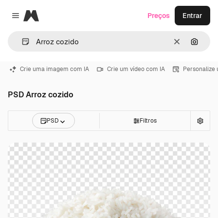
Magnific
Preços
Entrar
Close menu
Limpar
Pesqui
Crie uma imagem com IA
Crie um vídeo com IA
Personalize
PSD Arroz cozido
PSD
Filtros