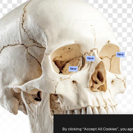
iativa para você direcionar
Spaces
Academy
alho. Mais de 1 milhão de
Assistente de IA
Documentação
e criativos, empresas,
Gerador de
Atendimento
dios.
imagens
Termos e
Gerador de vídeos
condições
Texto para voz
Política de
privacidade
Conteúdo de stock
Originais
MCP para
New
New
Claude/ChatGPT
Política de cooki
Agentes
Central de
New
confiabilidade
API
Afiliados
App móvel
Empresas
Todas as
ferramentas
-
2026
Freepik Company S.L.U.
Todos os direitos reservados
.
By clicking “Accept All Cookies”, you ag