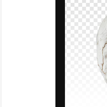
A plataforma cr
seu melhor trab
assinantes entr
agências e estú
Português
Copyright © 2010