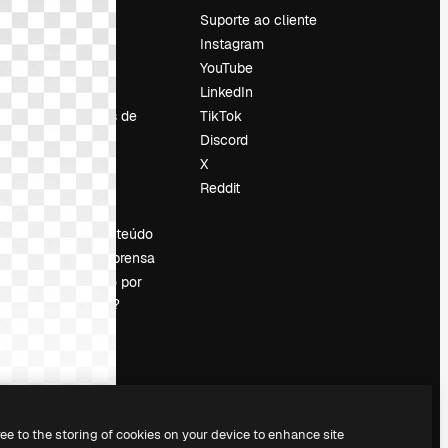
Preços
Suporte ao cliente
Sobre nós
Instagram
Reviews
YouTube
Emprego
LinkedIn
Tendências de
TikTok
pesquisa
Discord
Blog
X
Eventos
Reddit
es
Slidesgo
Vender conteúdo
Sala de imprensa
Procurando por
magnific.ai?
ree to the storing of cookies on your device to enhance site