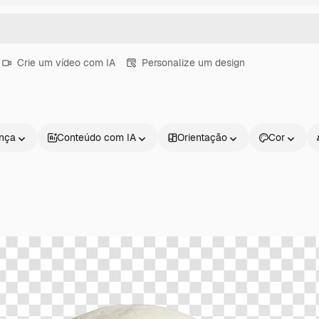
Crie um vídeo com IA
Personalize um design
ença
Conteúdo com IA
Orientação
Cor
Produtos
Começar