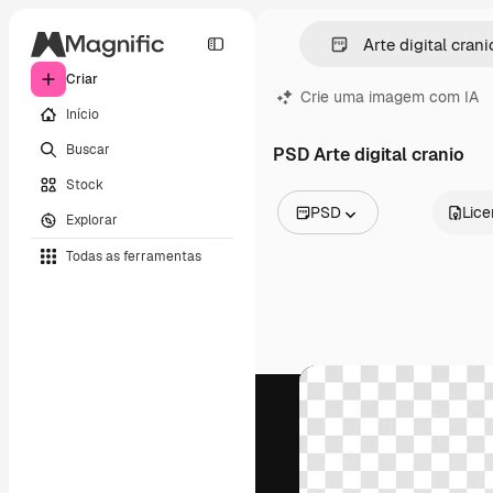
Criar
Crie uma imagem com IA
Início
Buscar
PSD Arte digital cranio
Stock
PSD
Lic
Explorar
Todas as imagens
Todas as ferramentas
Vetores
Ilustrações
Fotos
PSD
Modelos
Mockups
Vídeos
Clipes de vídeo
Animações
Modelos de vídeos
Ícones
Modelos 3D
Fontes