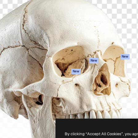
iativa para você direcionar
Spaces
Academy
alho. Mais de 1 milhão de
Assistente de IA
Documentação
e criativos, empresas,
Gerador de
Atendimento
dios.
imagens
Termos e
Gerador de vídeos
condições
Texto para voz
Política de
privacidade
Conteúdo de stock
Originais
MCP para
New
New
Claude/ChatGPT
Política de cooki
Agentes
Central de
New
confiabilidade
API
Afiliados
App móvel
Empresas
Todas as
ferramentas
-
2026
Freepik Company S.L.U.
Todos os direitos reservados
.
By clicking “Accept All Cookies”, you ag