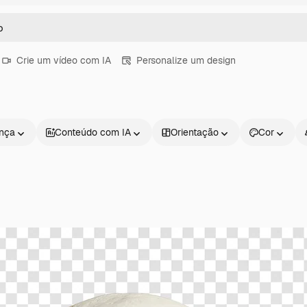
Crie um vídeo com IA
Personalize um design
ença
Conteúdo com IA
Orientação
Cor
Produtos
Começar