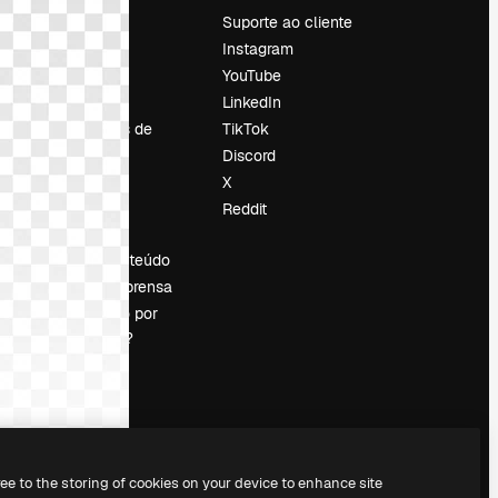
Preços
Suporte ao cliente
Sobre nós
Instagram
Reviews
YouTube
Emprego
LinkedIn
Tendências de
TikTok
pesquisa
Discord
Blog
X
Eventos
Reddit
es
Slidesgo
Vender conteúdo
Sala de imprensa
Procurando por
magnific.ai?
ree to the storing of cookies on your device to enhance site