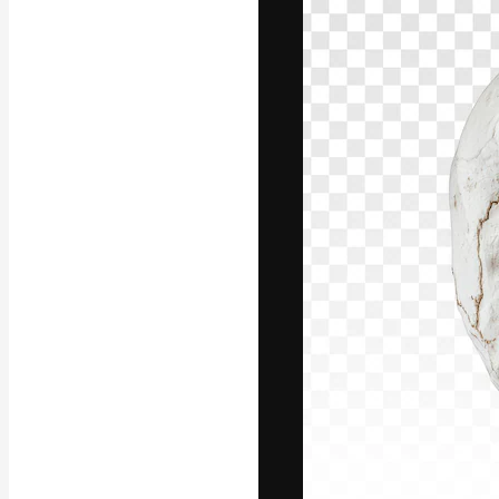
A plataforma cr
seu melhor trab
assinantes entr
agências e estú
Português
Copyright © 2010