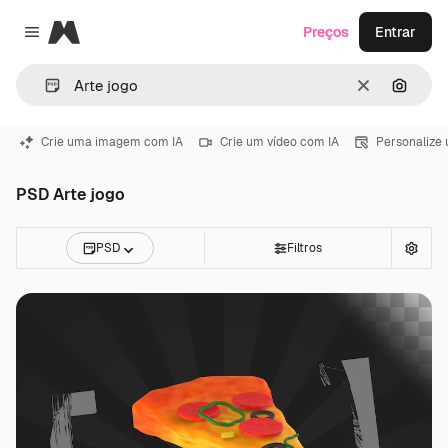
Magnific
Preços
Entrar
Close menu
Limpar
Pesqui
Crie uma imagem com IA
Crie um vídeo com IA
Personalize
PSD Arte jogo
PSD
Filtros