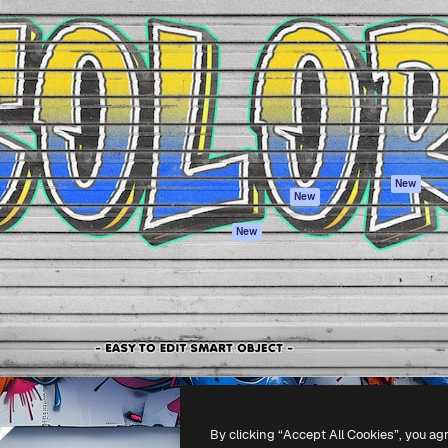
iativa para você direcionar
Spaces
Academy
alho. Mais de 1 milhão de
Assistente de IA
Documentação
e criativos, empresas,
Gerador de
Atendimento
dios.
imagens
Termos e
Gerador de vídeos
condições
Texto para voz
Política de
privacidade
Conteúdo de stock
Originais
MCP para
New
New
Claude/ChatGPT
Política de cooki
Agentes
Central de
New
confiabilidade
API
Afiliados
App móvel
Empresas
Todas as
ferramentas
-
2026
Freepik Company S.L.U.
Todos os direitos reservados
.
By clicking “Accept All Cookies”, you ag