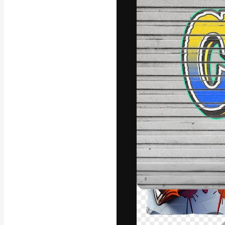
A plataforma cr
seu melhor trab
assinantes entr
agências e estú
Português
Copyright © 2010