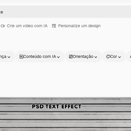
Crie um vídeo com IA
Personalize um design
ença
Conteúdo com IA
Orientação
Cor
Produtos
Começar