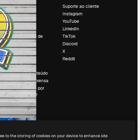
Preços
Suporte ao cliente
Sobre nós
Instagram
Reviews
YouTube
Emprego
LinkedIn
Tendências de
TikTok
pesquisa
Discord
Blog
X
Eventos
Reddit
es
Slidesgo
Vender conteúdo
Sala de imprensa
Procurando por
magnific.ai?
ree to the storing of cookies on your device to enhance site