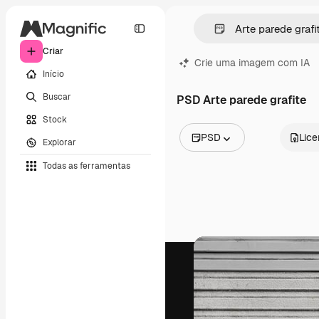
Criar
Crie uma imagem com IA
Início
Buscar
PSD Arte parede grafite
Stock
PSD
Lic
Explorar
Todas as imagens
Todas as ferramentas
Vetores
Ilustrações
Fotos
PSD
Modelos
Mockups
Vídeos
Clipes de vídeo
Animações
Modelos de vídeos
Ícones
Modelos 3D
Fontes