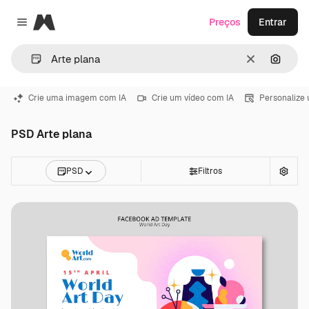
Magnific
Preços
Entrar
Close menu
Limpar
Pesqui
Crie uma imagem com IA
Crie um vídeo com IA
Personalize
PSD Arte plana
PSD
Filtros