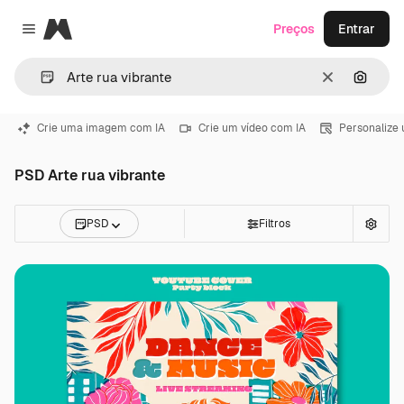
Magnific
Preços
Entrar
Close menu
Limpar
Pesqui
Crie uma imagem com IA
Crie um vídeo com IA
Personalize
PSD Arte rua vibrante
PSD
Filtros