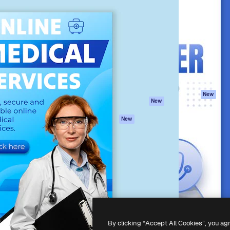
iativa para você direcionar
Spaces
Academy
alho. Mais de 1 milhão de
Assistente de IA
Documentação
e criativos, empresas,
Gerador de
Atendimento
dios.
imagens
Termos e
Gerador de vídeos
condições
Texto para voz
Política de
privacidade
Conteúdo de stock
Originais
MCP para
New
New
Claude/ChatGPT
Política de cooki
Agentes
Central de
New
confiabilidade
API
Afiliados
App móvel
Empresas
Todas as
ferramentas
-
2026
Freepik Company S.L.U.
Todos os direitos reservados
.
By clicking “Accept All Cookies”, you ag