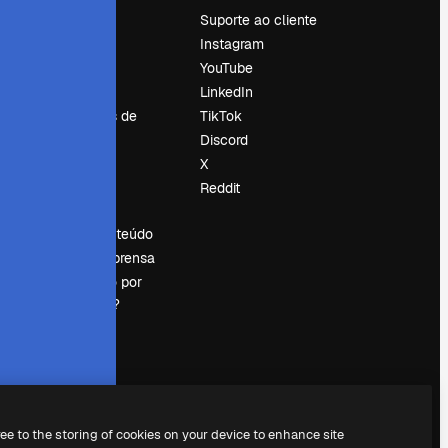
Preços
Suporte ao cliente
Sobre nós
Instagram
Reviews
YouTube
Emprego
LinkedIn
Tendências de
TikTok
pesquisa
Discord
Blog
X
Eventos
Reddit
es
Slidesgo
Vender conteúdo
Sala de imprensa
Procurando por
magnific.ai?
ree to the storing of cookies on your device to enhance site