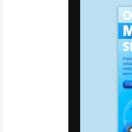
A plataforma cr
seu melhor trab
assinantes entr
agências e estú
Português
Copyright © 2010