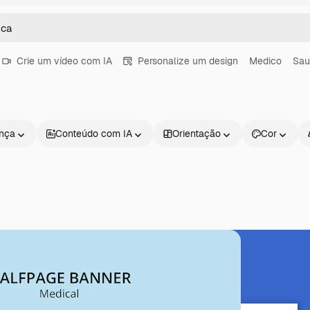
Crie um vídeo com IA
Personalize um design
Medico
Sau
ença
Conteúdo com IA
Orientação
Cor
Produtos
Começar