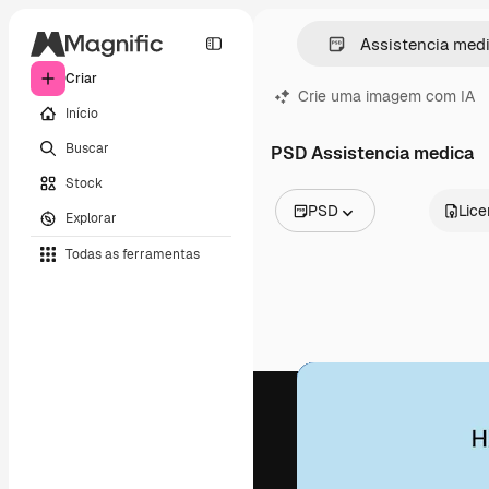
Criar
Crie uma imagem com IA
Início
Buscar
PSD Assistencia medica
Stock
PSD
Lic
Explorar
Todas as imagens
Todas as ferramentas
Vetores
Ilustrações
Fotos
PSD
Modelos
Mockups
Vídeos
Clipes de vídeo
Animações
Modelos de vídeos
Ícones
Modelos 3D
Fontes