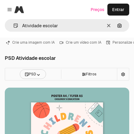
Magnific
Preços
Entrar
Close menu
Limpar
Pesqui
Crie uma imagem com IA
Crie um vídeo com IA
Personalize
PSD Atividade escolar
PSD
Filtros