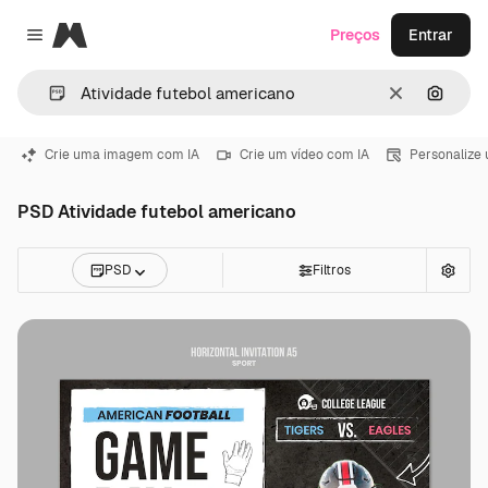
Magnific
Preços
Entrar
Close menu
Limpar
Pesqui
Crie uma imagem com IA
Crie um vídeo com IA
Personalize
PSD Atividade futebol americano
PSD
Filtros