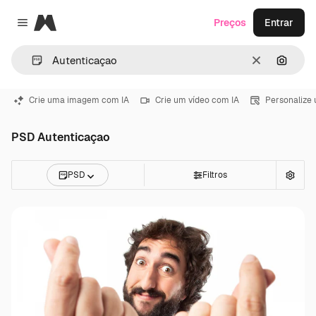
Magnific
Preços
Entrar
Close menu
Limpar
Pesqui
Crie uma imagem com IA
Crie um vídeo com IA
Personalize
PSD Autenticaçao
PSD
Filtros