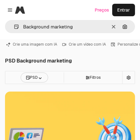
Magnific
Preços
Entrar
Close menu
Limpar
Pesqui
Crie uma imagem com IA
Crie um vídeo com IA
Personalize
PSD Background marketing
PSD
Filtros