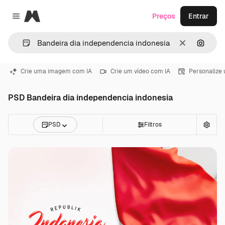
Magnific
Preços
Entrar
Close menu
Limpar
Pesqui
Crie uma imagem com IA
Crie um vídeo com IA
Personalize
PSD Bandeira dia independencia indonesia
PSD
Filtros