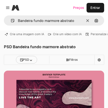
Magnific
Preços
Entrar
Close menu
Limpar
Pesqui
Crie uma imagem com IA
Crie um vídeo com IA
Personalize
PSD Bandeira fundo marmore abstrato
PSD
Filtros