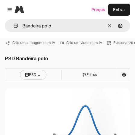
Magnific
Preços
Entrar
Close menu
Limpar
Pesqui
Crie uma imagem com IA
Crie um vídeo com IA
Personalize
PSD Bandeira polo
PSD
Filtros