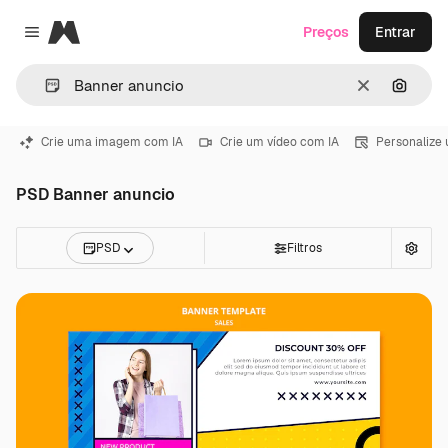
Magnific
Preços
Entrar
Close menu
Limpar
Pesqui
Crie uma imagem com IA
Crie um vídeo com IA
Personalize
PSD Banner anuncio
PSD
Filtros