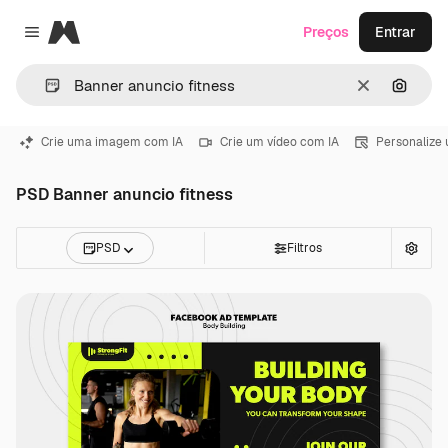
Magnific
Preços
Entrar
Close menu
Limpar
Pesqui
Crie uma imagem com IA
Crie um vídeo com IA
Personalize
PSD Banner anuncio fitness
PSD
Filtros