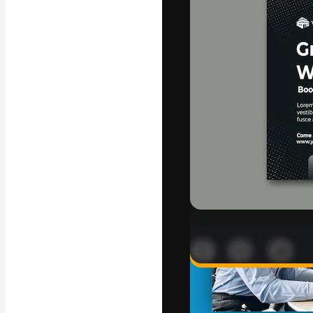
A plataforma cr
seu melhor trab
assinantes entr
agências e estú
Português
Copyright © 2010