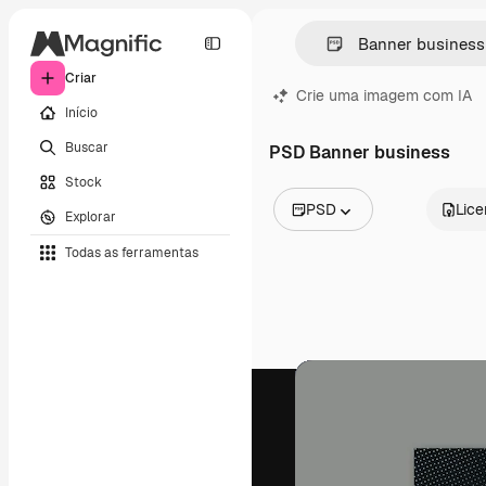
Criar
Crie uma imagem com IA
Início
Buscar
PSD Banner business
Stock
PSD
Lic
Explorar
Todas as imagens
Todas as ferramentas
Vetores
Ilustrações
Fotos
PSD
Modelos
Mockups
Vídeos
Clipes de vídeo
Animações
Modelos de vídeos
Ícones
Modelos 3D
Fontes