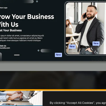
iativa para você direcionar
Spaces
Academy
alho. Mais de 1 milhão de
Assistente de IA
Documentação
e criativos, empresas,
Gerador de
Atendimento
dios.
imagens
Termos e
Gerador de vídeos
condições
Texto para voz
Política de
privacidade
Conteúdo de stock
Originais
MCP para
New
New
Claude/ChatGPT
Política de cooki
Agentes
Central de
New
confiabilidade
API
Afiliados
App móvel
Empresas
Todas as
ferramentas
-
2026
Freepik Company S.L.U.
Todos os direitos reservados
.
By clicking “Accept All Cookies”, you ag