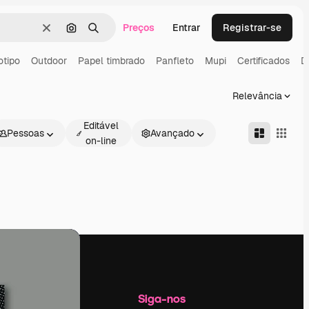
Preços
Entrar
Registrar-se
Limpar
Pesquisar por imagem
Buscar
otipo
Outdoor
Papel timbrado
Panfleto
Mupi
Certificados
D
Relevância
Editável
Pessoas
Avançado
on-line
Empresa
Siga-nos