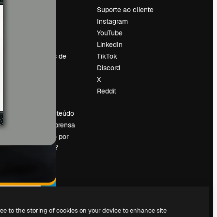
Preços
Suporte ao cliente
Sobre nós
Instagram
Reviews
YouTube
Emprego
LinkedIn
Tendências de
TikTok
pesquisa
Discord
Blog
X
Eventos
Reddit
es
Slidesgo
Vender conteúdo
Sala de imprensa
Procurando por
magnific.ai?
ree to the storing of cookies on your device to enhance site