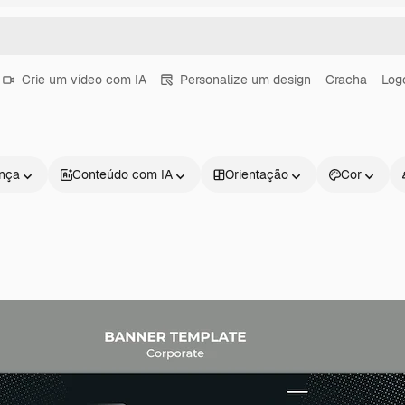
Crie um vídeo com IA
Personalize um design
Cracha
Log
ença
Conteúdo com IA
Orientação
Cor
Produtos
Começar