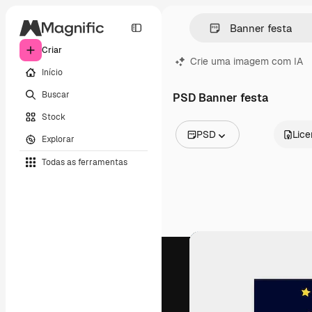
Criar
Crie uma imagem com IA
Início
Buscar
PSD Banner festa
Stock
PSD
Lic
Explorar
Todas as imagens
Todas as ferramentas
Vetores
Ilustrações
Fotos
PSD
Modelos
Mockups
Vídeos
Clipes de vídeo
Animações
Modelos de vídeos
Ícones
Modelos 3D
Fontes