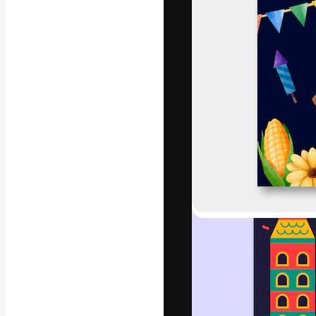
A plataforma cr
seu melhor trab
assinantes entr
agências e estú
Português
Copyright © 2010