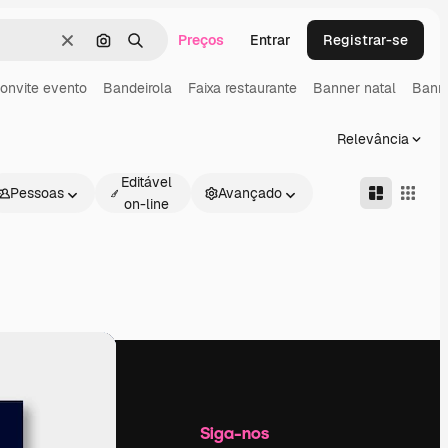
Preços
Entrar
Registrar-se
Limpar
Pesquisar por imagem
Buscar
onvite evento
Bandeirola
Faixa restaurante
Banner natal
Banne
Relevância
Editável
Pessoas
Avançado
on-line
Empresa
Siga-nos