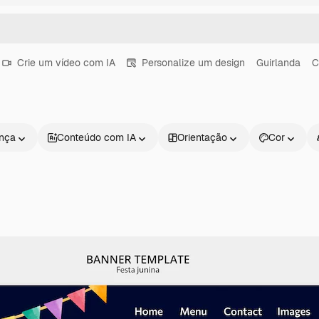
Crie um vídeo com IA
Personalize um design
Guirlanda
C
ença
Conteúdo com IA
Orientação
Cor
Produtos
Começar