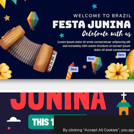
iativa para você direcionar
Spaces
Academy
alho. Mais de 1 milhão de
Assistente de IA
Documentação
e criativos, empresas,
Gerador de
Atendimento
dios.
imagens
Termos e
Gerador de vídeos
condições
Texto para voz
Política de
privacidade
Conteúdo de stock
Originais
MCP para
New
New
Claude/ChatGPT
Política de cooki
Agentes
Central de
New
confiabilidade
API
Afiliados
App móvel
Empresas
Todas as
ferramentas
-
2026
Freepik Company S.L.U.
Todos os direitos reservados
.
By clicking “Accept All Cookies”, you ag