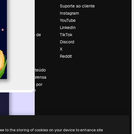
Preços
Suporte ao cliente
Sobre nós
Instagram
Reviews
YouTube
Emprego
LinkedIn
Tendências de
TikTok
pesquisa
Discord
Blog
X
Eventos
Reddit
es
Slidesgo
Vender conteúdo
Sala de imprensa
Procurando por
magnific.ai?
ree to the storing of cookies on your device to enhance site