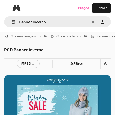
Magnific
Preços
Entrar
Close menu
Limpar
Pesqui
Crie uma imagem com IA
Crie um vídeo com IA
Personalize
PSD Banner inverno
PSD
Filtros