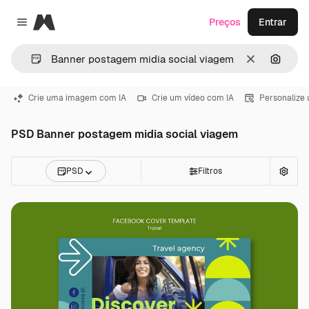
Magnific
Preços
Entrar
Close menu
Limpar
Pesqui
Crie uma imagem com IA
Crie um vídeo com IA
Personalize
PSD Banner postagem midia social viagem
PSD
Filtros