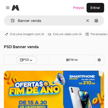
Magnific
Preços
Entrar
Close menu
Limpar
Pesqui
Crie uma imagem com IA
Crie um vídeo com IA
Personalize
PSD Banner venda
PSD
Filtros