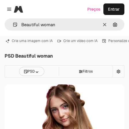
Magnific
Preços
Entrar
Close menu
Limpar
Pesqui
Crie uma imagem com IA
Crie um vídeo com IA
Personalize
PSD Beautiful woman
PSD
Filtros