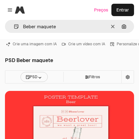
Magnific
Preços
Entrar
Close menu
Limpar
Pesqui
Crie uma imagem com IA
Crie um vídeo com IA
Personalize
PSD Beber maquete
PSD
Filtros