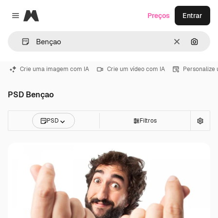
Magnific
Preços
Entrar
Close menu
Limpar
Pesqui
Crie uma imagem com IA
Crie um vídeo com IA
Personalize
PSD Bençao
PSD
Filtros