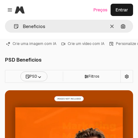
Magnific
Preços
Entrar
Close menu
Limpar
Pesqui
Crie uma imagem com IA
Crie um vídeo com IA
Personalize
PSD Beneficios
PSD
Filtros