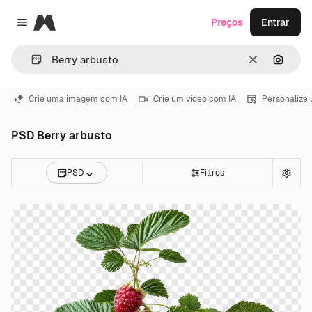
Magnific
Preços
Entrar
Close menu
Limpar
Pesqui
Crie uma imagem com IA
Crie um vídeo com IA
Personalize
PSD Berry arbusto
PSD
Filtros