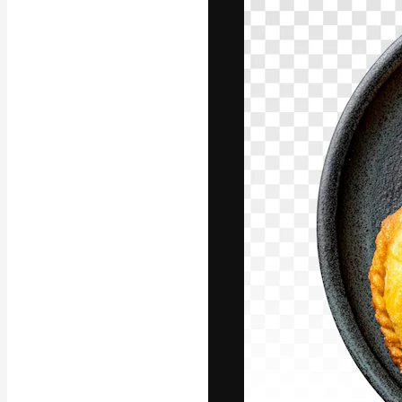
A plataforma cr
seu melhor trab
assinantes entr
agências e estú
Português
Copyright © 2010