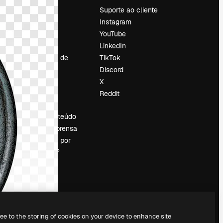
Preços
Suporte ao cliente
Sobre nós
Instagram
Reviews
YouTube
Emprego
LinkedIn
Tendências de
TikTok
pesquisa
Discord
Blog
X
Eventos
Reddit
es
Slidesgo
Vender conteúdo
Sala de imprensa
Procurando por
magnific.ai?
ree to the storing of cookies on your device to enhance site