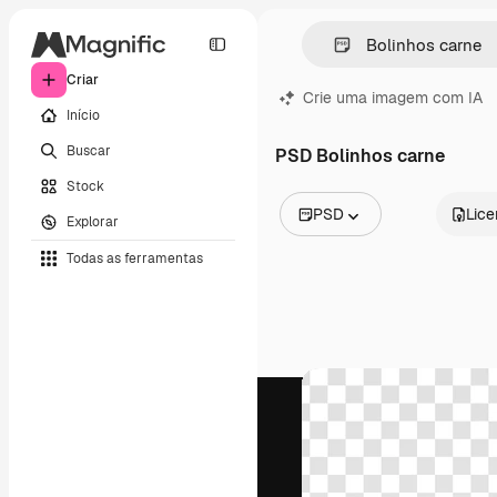
Criar
Crie uma imagem com IA
Início
Buscar
PSD Bolinhos carne
Stock
PSD
Lic
Explorar
Todas as imagens
Todas as ferramentas
Vetores
Ilustrações
Fotos
PSD
Modelos
Mockups
Vídeos
Clipes de vídeo
Animações
Modelos de vídeos
Ícones
Modelos 3D
Fontes