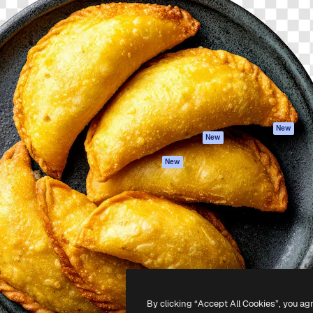
iativa para você direcionar
Spaces
Academy
alho. Mais de 1 milhão de
Assistente de IA
Documentação
e criativos, empresas,
Gerador de
Atendimento
dios.
imagens
Termos e
Gerador de vídeos
condições
Texto para voz
Política de
privacidade
Conteúdo de stock
Originais
MCP para
New
New
Claude/ChatGPT
Política de cooki
Agentes
Central de
New
confiabilidade
API
Afiliados
App móvel
Empresas
Todas as
ferramentas
-
2026
Freepik Company S.L.U.
Todos os direitos reservados
.
By clicking “Accept All Cookies”, you ag