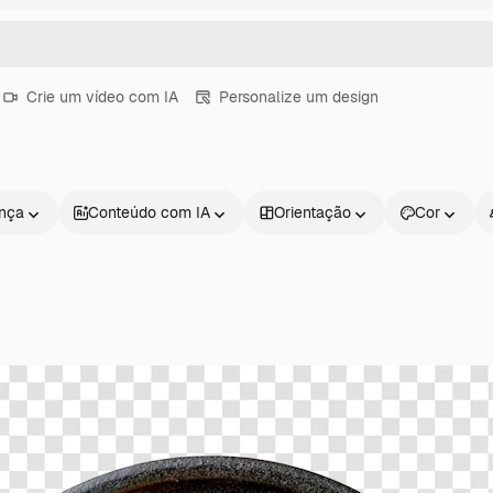
Crie um vídeo com IA
Personalize um design
ença
Conteúdo com IA
Orientação
Cor
Produtos
Começar