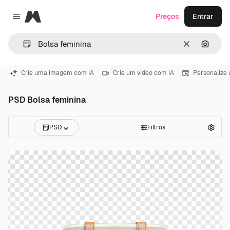
Magnific
Preços
Entrar
Close menu
Limpar
Pesqui
Crie uma imagem com IA
Crie um vídeo com IA
Personalize
PSD Bolsa feminina
PSD
Filtros