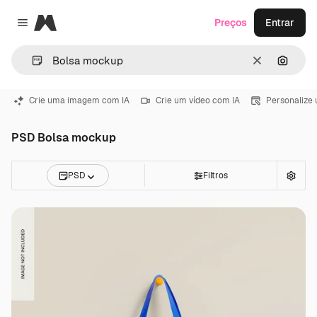
Magnific
Preços
Entrar
Close menu
Limpar
Pesqui
Crie uma imagem com IA
Crie um vídeo com IA
Personalize
PSD Bolsa mockup
PSD
Filtros