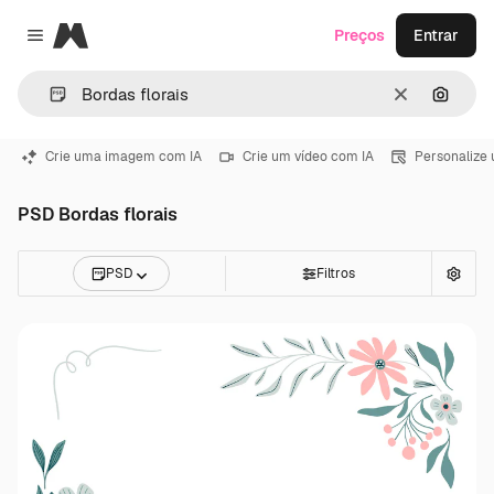
Magnific
Preços
Entrar
Close menu
Limpar
Pesqui
Crie uma imagem com IA
Crie um vídeo com IA
Personalize
PSD Bordas florais
PSD
Filtros