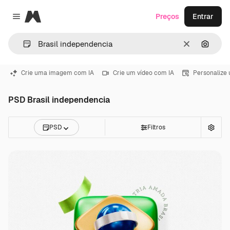
Magnific
Preços
Entrar
Close menu
Limpar
Pesqui
Crie uma imagem com IA
Crie um vídeo com IA
Personalize
PSD Brasil independencia
PSD
Filtros