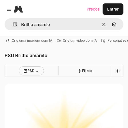
Magnific
Preços
Entrar
Close menu
Limpar
Pesqui
Crie uma imagem com IA
Crie um vídeo com IA
Personalize
PSD Brilho amarelo
PSD
Filtros