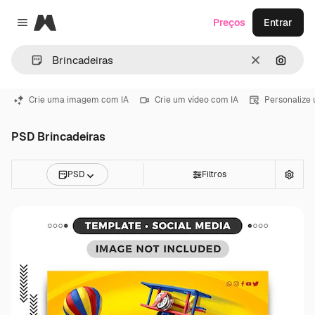
Magnific
Preços
Entrar
Close menu
Limpar
Pesqui
Crie uma imagem com IA
Crie um vídeo com IA
Personalize
PSD Brincadeiras
PSD
Filtros