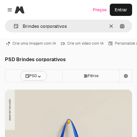
Magnific
Preços
Entrar
Close menu
Limpar
Pesqui
Crie uma imagem com IA
Crie um vídeo com IA
Personalize
PSD Brindes corporativos
PSD
Filtros