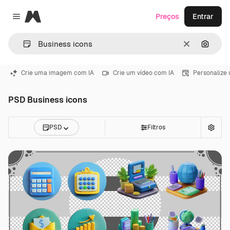
Magnific
Preços
Entrar
Close menu
Limpar
Pesqui
Crie uma imagem com IA
Crie um vídeo com IA
Personalize
PSD Business icons
PSD
Filtros