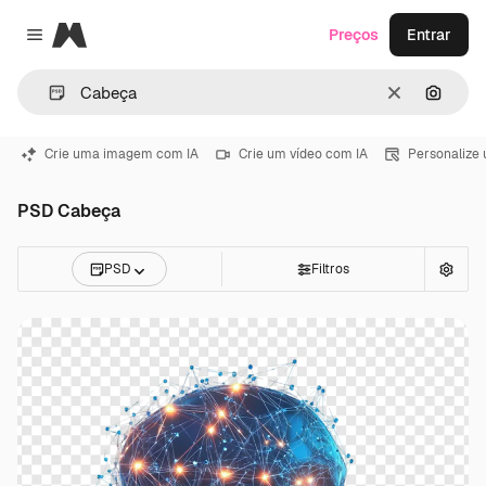
Magnific
Preços
Entrar
Close menu
Limpar
Pesqui
Crie uma imagem com IA
Crie um vídeo com IA
Personalize
PSD Cabeça
PSD
Filtros