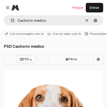
Magnific
Preços
Entrar
Close menu
Limpar
Pesqui
Crie uma imagem com IA
Crie um vídeo com IA
Personalize
PSD Cachorro medico
PSD
Filtros