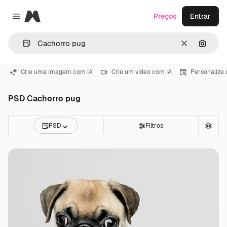
Magnific
Preços
Entrar
Close menu
Limpar
Pesqui
Crie uma imagem com IA
Crie um vídeo com IA
Personalize
PSD Cachorro pug
PSD
Filtros