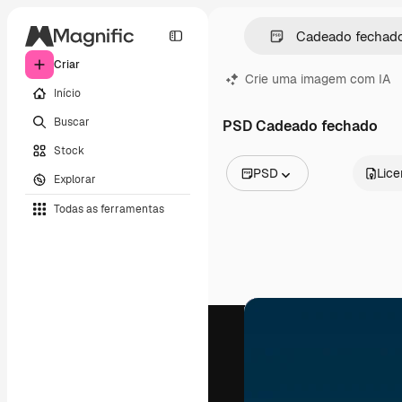
Criar
Crie uma imagem com IA
Início
Buscar
PSD Cadeado fechado
Stock
PSD
Lic
Explorar
Todas as imagens
Todas as ferramentas
Vetores
Ilustrações
Fotos
PSD
Modelos
Mockups
Vídeos
Clipes de vídeo
Animações
Modelos de vídeos
Ícones
Modelos 3D
Fontes