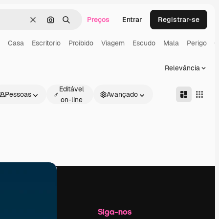
Preços
Entrar
Registrar-se
Limpar
Pesquisar por imagem
Buscar
Casa
Escritorio
Proibido
Viagem
Escudo
Mala
Perigo
C
Relevância
Editável
Pessoas
Avançado
on-line
Empresa
Siga-nos