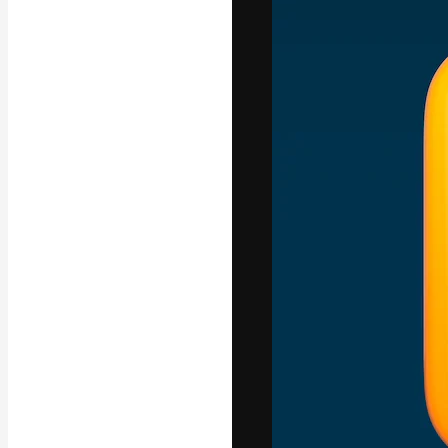
A plataforma cr
seu melhor trab
assinantes entr
agências e estú
Português
Copyright © 2010