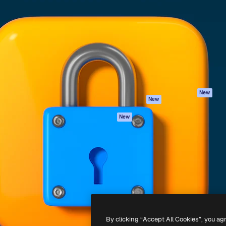
iativa para você direcionar
Spaces
Academy
alho. Mais de 1 milhão de
Assistente de IA
Documentação
e criativos, empresas,
Gerador de
Atendimento
dios.
imagens
Termos e
Gerador de vídeos
condições
Texto para voz
Política de
privacidade
Conteúdo de stock
Originais
MCP para
New
New
Claude/ChatGPT
Política de cooki
Agentes
Central de
New
confiabilidade
API
Afiliados
App móvel
Empresas
Todas as
ferramentas
-
2026
Freepik Company S.L.U.
Todos os direitos reservados
.
By clicking “Accept All Cookies”, you ag