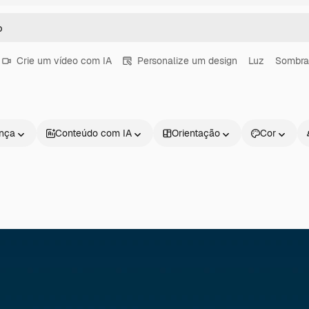
Crie um vídeo com IA
Personalize um design
Luz
Sombra
ença
Conteúdo com IA
Orientação
Cor
Produtos
Começar