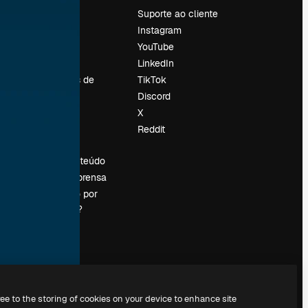
Preços
Suporte ao cliente
Sobre nós
Instagram
Reviews
YouTube
Emprego
LinkedIn
Tendências de
TikTok
pesquisa
Discord
Blog
X
Eventos
Reddit
es
Slidesgo
Vender conteúdo
Sala de imprensa
Procurando por
magnific.ai?
ree to the storing of cookies on your device to enhance site