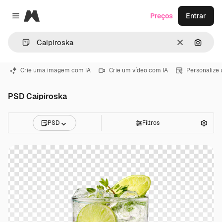
Magnific
Preços
Entrar
Close menu
Limpar
Pesqui
Crie uma imagem com IA
Crie um vídeo com IA
Personalize
PSD Caipiroska
PSD
Filtros