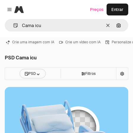
Magnific
Preços
Entrar
Close menu
Limpar
Pesqui
Crie uma imagem com IA
Crie um vídeo com IA
Personalize
PSD Cama icu
PSD
Filtros