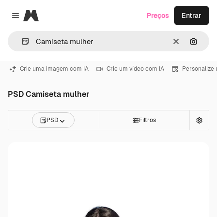
Magnific
Preços
Entrar
Close menu
Limpar
Pesqui
Crie uma imagem com IA
Crie um vídeo com IA
Personalize
PSD Camiseta mulher
PSD
Filtros