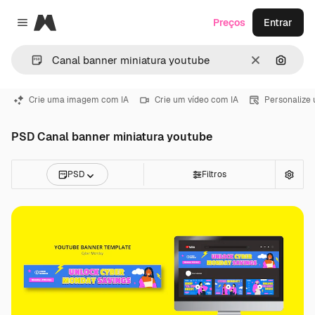
Magnific
Preços
Entrar
Close menu
Limpar
Pesqui
Crie uma imagem com IA
Crie um vídeo com IA
Personalize
PSD Canal banner miniatura youtube
PSD
Filtros