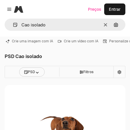
Magnific
Preços
Entrar
Close menu
Limpar
Pesqui
Crie uma imagem com IA
Crie um vídeo com IA
Personalize
PSD Cao isolado
PSD
Filtros