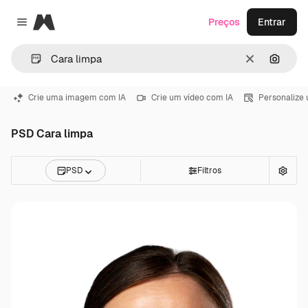
Magnific
Preços
Entrar
Close menu
Limpar
Pesqui
Crie uma imagem com IA
Crie um vídeo com IA
Personalize
PSD Cara limpa
PSD
Filtros