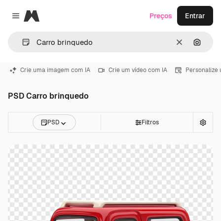
Magnific
Preços
Entrar
Close menu
Limpar
Pesqui
Crie uma imagem com IA
Crie um vídeo com IA
Personalize
PSD Carro brinquedo
PSD
Filtros