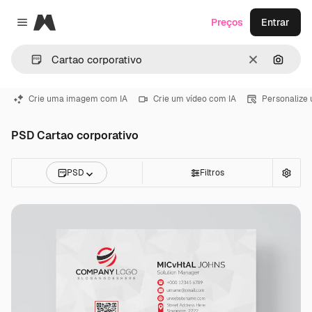
Magnific
Preços
Entrar
Close menu
Limpar
Pesqui
Crie uma imagem com IA
Crie um vídeo com IA
Personalize
PSD Cartao corporativo
PSD
Filtros