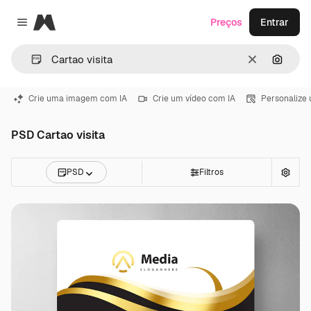
Magnific
Preços
Entrar
Close menu
Limpar
Pesqui
Crie uma imagem com IA
Crie um vídeo com IA
Personalize
PSD Cartao visita
PSD
Filtros