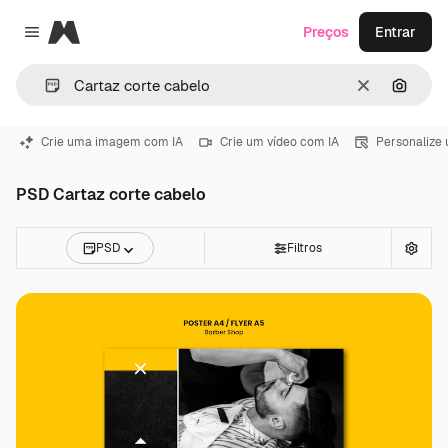
Magnific
Preços
Entrar
Close menu
Limpar
Pesqui
Crie uma imagem com IA
Crie um vídeo com IA
Personalize
PSD Cartaz corte cabelo
PSD
Filtros